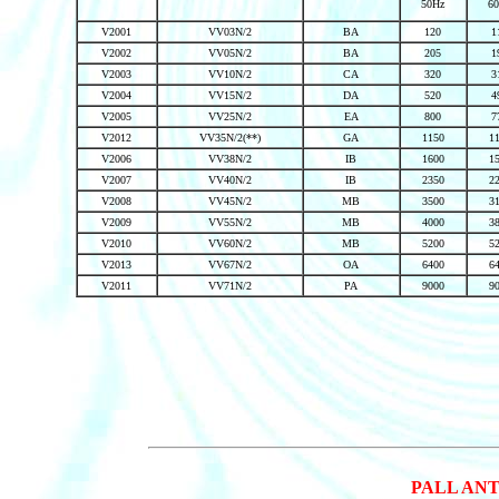
50Hz
6
V2001
VV03N/2
BA
120
1
V2002
VV05N/2
BA
205
1
V2003
VV10N/2
CA
320
3
V2004
VV15N/2
DA
520
4
V2005
VV25N/2
EA
800
7
V2012
VV35N/2(**)
GA
1150
1
V2006
VV38N/2
IB
1600
1
V2007
VV40N/2
IB
2350
2
V2008
VV45N/2
MB
3500
3
V2009
VV55N/2
MB
4000
3
V2010
VV60N/2
MB
5200
5
V2013
VV67N/2
OA
6400
6
V2011
VV71N/2
PA
9000
9
PALL ANT 