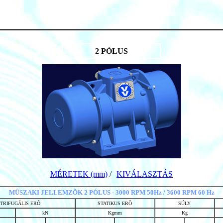
2 PÓLUS
MÉRETEK (mm)
/
KIVÁLASZTÁS
MÛSZAKI JELLEMZÕK 2 PÓLUS - 3000 RPM 50Hz / 3600 RPM 60 Hz
TRIFUGÁLIS ERÕ
STATIKUS ERÕ
SÚLY
kN
Kgmm
Kg