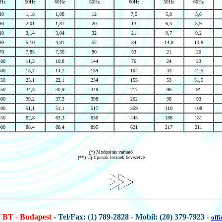
0Hz
50Hz
60Hz
50Hz
60Hz
50Hz
60Hz
10
1,18
1,08
12
7,5
5,8
5,6
90
2,01
1,87
20
13
6,3
5,9
10
3,14
3,04
32
21
9,7
9,2
90
5,10
4,81
52
34
14,8
13,8
70
7,85
7,56
80
53
21
20
100
11,3
10,8
144
76
24
23
500
15,7
14,7
159
104
43
41,5
250
23,1
22,1
234
155
53
51,5
150
34,3
30,9
348
217
96
91
800
39,2
37,3
398
262
98
93
200
51,1
51,1
517
359
110
108
450
62,8
63,3
636
445
188
181
000
88,4
88,4
895
621
217
211
(*) Modosítás várható
(**) Új típusok lesznek bevezetve
BT - Budapest
-
Tel/Fax: (1) 789-2828 - Mobil: (20) 379-7923 -
off