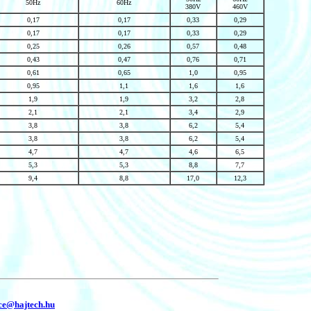
50Hz
60Hz
380V
460V
0,17
0,17
0,33
0,29
0,17
0,17
0,33
0,29
0,25
0,26
0,57
0,48
0,43
0,47
0,76
0,71
0,61
0,65
1,0
0,95
0,95
1,1
1,6
1,6
1,9
1,9
3,2
2,8
2,1
2,1
3,4
2,9
3,8
3,8
6,2
5,4
3,8
3,8
6,2
5,4
4,7
4,7
4,6
6,5
5,3
5,3
8,8
7,7
9,4
8,8
17,0
12,3
ice@hajtech.hu