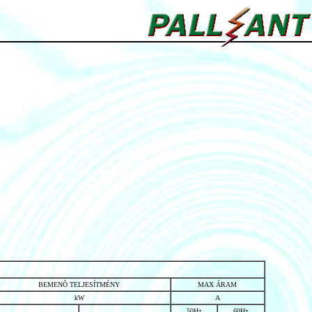
BEMENÕ TELJESÍTMÉNY
MAX ÁRAM
kW
A
50Hz
60Hz