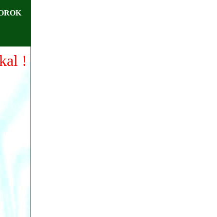
OROK
kal !