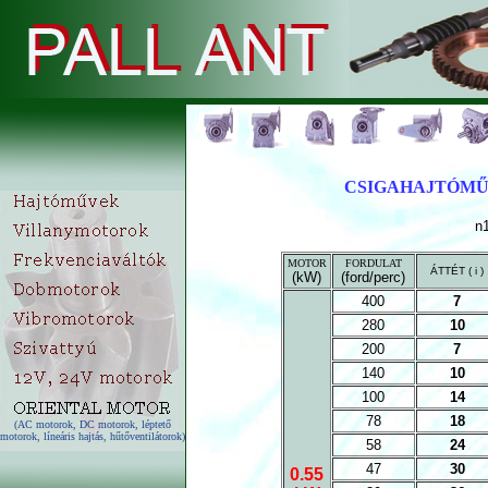
CSIGAHAJTÓMŰ
n
MOTOR
FORDULAT
ÁTTÉT ( i )
(kW)
(ford/perc)
400
7
280
10
200
7
140
10
100
14
78
18
(AC motorok, DC motorok, léptető
motorok, líneáris hajtás, hűtőventilátorok)
58
24
47
30
0.55