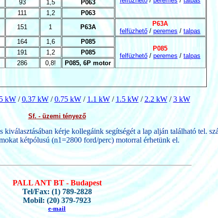
felfüzhető
/
peremes
/
talpas
93
1,5
P063
111
1,2
P063
P63A
151
1
P63A
felfüzhető
/
peremes
/
talpas
164
1,6
P085
P085
191
1,2
P085
felfüzhető
/
peremes
/
talpas
286
0,8!
P085, 6P motor
25 kW
/
0.37 kW
/
0.75 kW
/
1.1 kW
/
1.5 kW
/
2.2 kW
/
3 kW
Sf. - üzemi tényező
s kiválasztásában kérje kollegáink segítségét a lap alján található tel. s
okat kétpólusú (n1=2800 ford/perc) motorral érhetünk el.
PALL ANT BT - Budapest
Tel/Fax: (1) 789-2828
Mobil: (20) 379-7923
e-mail