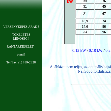
kW
39
36
31
45
21
67
18,9
74
VERSENYKÉPES ÁRAK !
14,6
96
9,4
96
TÖKÉLETES
MINŐSÉG !
RAKTÁRKÉSZLET !
0.12 kW
/
0.18 kW
/
0.
e-mail
Tel/Fax: (1) 789-2828
A táblázat nem teljes, az optimális hajtá
Nagyobb fordulatszám