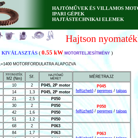
HAJTÓMŰVEK ÉS VILLAMOS MOT
IPARI GÉPEK
HAJTÁSTECHNIKAI ELEMEK
Hajtson nyomaték
0.55 kW
 KIVÁLASZTÁS
(
)
MOTORTELJESÍTMÉNY
1=1400 MOTORFORDULATRA ALAPOZVA
NYOMATÉK
HAJTÓMŰ
Sf.
MÉRETRAJZ
M2 (Nm)
MÉRET
10
2
P045, 2P motor
P045
felfüzhető
/
peremes
/
talpas
14
1,3
P045, 2P motor
21
2,5
P050
30
2
P050
P050
felfüzhető
/
peremes
/
talpas
42
1,6
P050
51
1.2
P050
68
2
P063
84
1,7
P063
P063